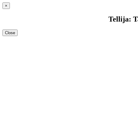
×
Tellija: 
Close